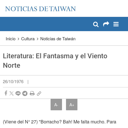
:::
Pase a contenido principal
:::
Inicio
Cultura
Noticias de Taiwán
Literatura: El Fantasma y el Viento
Norte
26/10/1976
|
A-
A+
(Viene del N° 27) "Borracho? Bah! Me falta mucho. Para