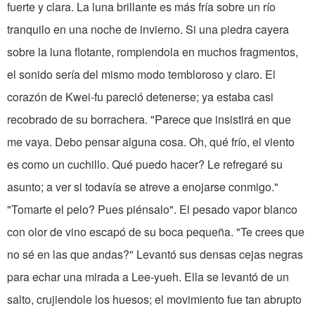
fuerte y clara. La luna brillante es más fría sobre un río
tranquilo en una noche de invierno. Si una piedra cayera
sobre la luna flotante, rompiendola en muchos fragmentos,
el sonido sería del mismo modo tembloroso y claro. El
corazón de Kwei-fu pareció detenerse; ya estaba casi
recobrado de su borrachera. "Parece que insistirá en que
me vaya. Debo pensar alguna cosa. Oh, qué frío, el viento
es como un cuchillo. Qué puedo hacer? Le refregaré su
asunto; a ver si todavía se atreve a enojarse conmigo."
"Tomarte el pelo? Pues piénsalo". El pesado vapor blanco
con olor de vino escapó de su boca pequeña. "Te crees que
no sé en las que andas?" Levantó sus densas cejas negras
para echar una mirada a Lee-yueh. Ella se levantó de un
salto, crujiendole los huesos; el movimiento fue tan abrupto