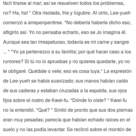
fácil tirarse al mar; así se resuelven todos los problemas,
no? Ha, ha! " Otra risotada, fría y lúgubre. Al oirlo, Lee-yueh
comenzó a arrepenpentirse. "No debería haberle dicho eso,
afligirlo así. Yo no pensaba echarlo, eso se Jo imagina él.
Aunque sea tan irrespetuoso, todavía es mi carne y sangre
... " "Yo ya pertenezco a su familia; por qué hacer caso a los
rumores? Si tú no lo apruebas y no quieres quedarte, yo no
te obligaré. Quédate o vete; eso es cosa tuya." La expresión
de Lee-yueh se había suavizado; sus manos habían caído
de sus caderas y estaban cruzadas a la espalda, sus ojos
fijos sobre el rostro de Kwei-fu. "Dónde lo oíste? " Kwei-fu
no la entendió. "Qué? " Sintió de pronto que sus dos piernas
eran muy pesadas; parecía que habían echado raíces en el
suelo y no las podía levantar. Se reclinó sobre el montón de