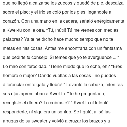
que no llegó a calzarse los zuecos y quedó de pie, descalza
sobre el piso; y el frío se coló por los pies llegandole al
corazón. Con una mano en la cadera, señaló enérgicamente
a Kwei-fu con la otra. "Tú, inútil! Tú me vienes con medias
palabras? Ya te he dicho hace mucho tiempo que no te
metas en mis cosas. Antes me encontraría con un fantasma
que pedirte tu consejo! Si temes que yo te avergüence ... "
Lo miró con ferocidad. "Tiene miedo que lo eche, eh? "Eres
hombre o mujer? Dando vueltas a las cosas - no puedes
diferenciar entre gato y liebre! " Levantó la cabeza, mientras
sus ojos apremiaban a Kwei-fu. "Te he preguntado,
recogiste el dinero? Lo cobraste? " Kwei-fu ni intentó
responderle, ni siquiera un sonido. Se irguió, alisó las
arrugas de su sweater y volvió a cruzar los brazos y a