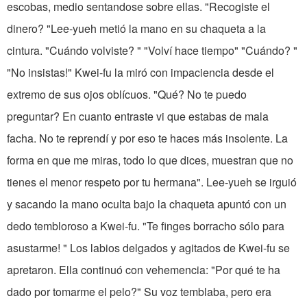
escobas, medio sentandose sobre ellas. "Recogiste el
dinero? "Lee-yueh metió la mano en su chaqueta a la
cintura. "Cuándo volviste? " "Volví hace tiempo" "Cuándo? "
"No insistas!" Kwei-fu la miró con impaciencia desde el
extremo de sus ojos oblícuos. "Qué? No te puedo
preguntar? En cuanto entraste vi que estabas de mala
facha. No te reprendí y por eso te haces más insolente. La
forma en que me miras, todo lo que dices, muestran que no
tienes el menor respeto por tu hermana". Lee-yueh se irguió
y sacando la mano oculta bajo la chaqueta apuntó con un
dedo tembloroso a Kwei-fu. "Te finges borracho sólo para
asustarme! " Los labios delgados y agitados de Kwei-fu se
apretaron. Ella continuó con vehemencia: "Por qué te ha
dado por tomarme el pelo?" Su voz temblaba, pero era