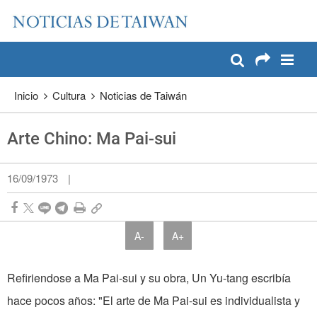
:::
Pase a contenido principal
:::
Inicio
Cultura
Noticias de Taiwán
Arte Chino: Ma Pai-sui
16/09/1973
|
A-
A+
Refiriendose a Ma Pai-sui y su obra, Un Yu-tang escribía
hace pocos años: "El arte de Ma Pai-sui es individualista y