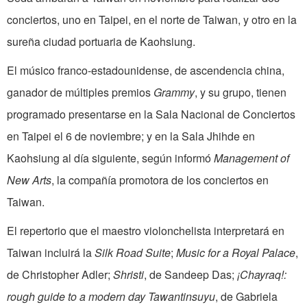
conciertos, uno en Taipei, en el norte de Taiwan, y otro en la
sureña ciudad portuaria de Kaohsiung.
El músico franco-estadounidense, de ascendencia china,
ganador de múltiples premios
Grammy
, y su grupo, tienen
programado presentarse en la Sala Nacional de Conciertos
en Taipei el 6 de noviembre; y en la Sala Jhihde en
Kaohsiung al día siguiente, según informó
Management of
New Arts
, la compañía promotora de los conciertos en
Taiwan.
El repertorio que el maestro violonchelista interpretará en
Taiwan incluirá la
Silk Road Suite
;
Music for a Royal Palace
,
de Christopher Adler;
Shristi
, de Sandeep Das;
¡Chayraq!:
rough guide to a modern day Tawantinsuyu
, de Gabriela