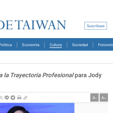
Suscríbase
Política
Economía
Cultura
Sociedad
Fotonoti
 la Trayectoria Profesional
para Jody
A-
A+