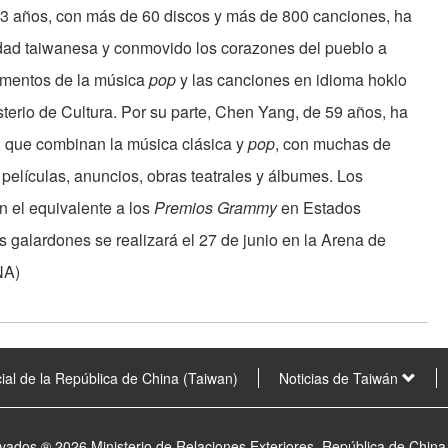
53 años, con más de 60 discos y más de 800 canciones, ha
dad taiwanesa y conmovido los corazones del pueblo a
ementos de la música
pop
y las canciones en idioma hoklo
sterio de Cultura. Por su parte, Chen Yang, de 59 años, ha
 que combinan la música clásica y
pop
, con muchas de
 películas, anuncios, obras teatrales y álbumes. Los
 el equivalente a los
Premios Grammy
en Estados
 galardones se realizará el 27 de junio en la Arena de
NA)
ial de la República de China (Taiwan)
Noticias de Taiwán
vados ® 2026 Ministerio de Relaciones Exteriores, República de China