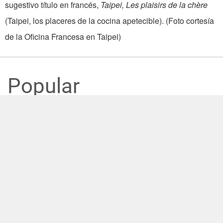
sugestivo título en francés,
Taipei, Les plaisirs de la chère
(Taipei, los placeres de la cocina apetecible). (Foto cortesía
de la Oficina Francesa en Taipei)
Popular
Viceministro de Relaciones Exteriores
agasaja con un almuerzo a ministro de
Estado de Belice
30/07/2026
El ministro de Relaciones Exteriores Lin
inaugura la Oficina Comercial para
América Latina y el Caribe
27/07/2026