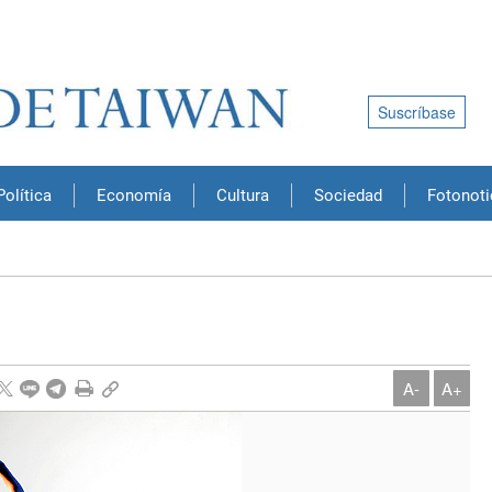
Suscríbase
Política
Economía
Cultura
Sociedad
Fotonoti
A-
A+