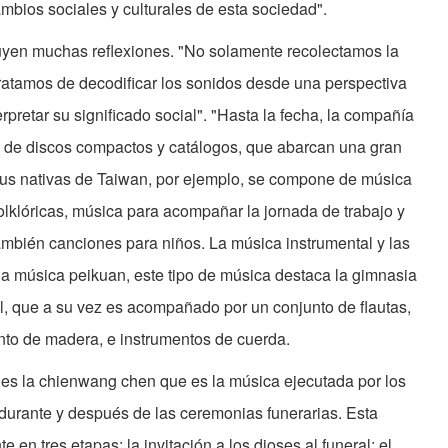
mbios sociales y culturales de esta sociedad".
luyen muchas reflexiones. "No solamente recolectamos la
tratamos de decodificar los sonidos desde una perspectiva
rpretar su significado social". "Hasta la fecha, la compañía
 de discos compactos y catálogos, que abarcan una gran
ibus nativas de Taiwan, por ejemplo, se compone de música
olklóricas, música para acompañar la jornada de trabajo y
también canciones para niños. La música instrumental y las
la música peikuan, este tipo de música destaca la gimnasia
al, que a su vez es acompañado por un conjunto de flautas,
nto de madera, e instrumentos de cuerda.
es la chienwang chen que es la música ejecutada por los
 durante y después de las ceremonias funerarias. Esta
en tres etapas: la invitación a los dioses al funeral; el