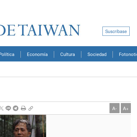
Suscríbase
Política
Economía
Cultura
Sociedad
Fotonoti
A-
A+