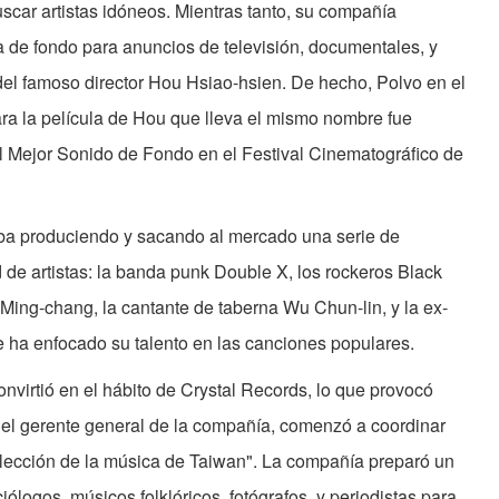
uscar artistas idóneos. Mientras tanto, su compañía
a de fondo para anuncios de televisión, documentales, y
del famoso director Hou Hsiao-hsien. De hecho, Polvo en el
ra la película de Hou que lleva el mismo nombre fue
al Mejor Sonido de Fondo en el Festival Cinematográfico de
aba produciendo y sacando al mercado una serie de
de artistas: la banda punk Double X, los rockeros Black
n Ming-chang, la cantante de taberna Wu Chun-lin, y la ex-
ue ha enfocado su talento en las canciones populares.
virtió en el hábito de Crystal Records, lo que provocó
el gerente general de la compañía, comenzó a coordinar
lección de la música de Taiwan". La compañía preparó un
ólogos, músicos folklóricos, fotógrafos, y periodistas para