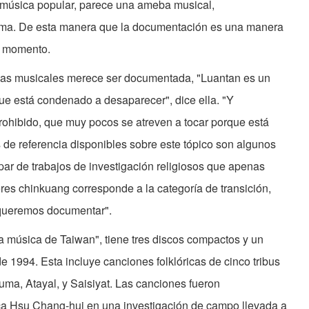
a música popular, parece una ameba musical,
rma. De esta manera que la documentación es una manera
er momento.
mas musicales merece ser documentada, "Luantan es un
 que está condenado a desaparecer", dice ella. "Y
rohibido, que muy pocos se atreven a tocar porque está
 de referencia disponibles sobre este tópico son algunos
n par de trabajos de investigación religiosos que apenas
eres chinkuang corresponde a la categoría de transición,
 queremos documentar".
a música de Taiwan", tiene tres discos compactos y un
e 1994. Esta incluye canciones folklóricas de cinco tribus
ma, Atayal, y Saisiyat. Las canciones fueron
ca Hsu Chang-hui en una investigación de campo llevada a