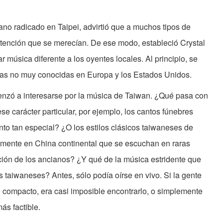
no radicado en Taipei, advirtió que a muchos tipos de
atención que se merecían. De ese modo, estableció Crystal
r música diferente a los oyentes locales. Al principio, se
as no muy conocidas en Europa y los Estados Unidos.
enzó a interesarse por la música de Taiwan. ¿Qué pasa con
e carácter particular, por ejemplo, los cantos fúnebres
to tan especial? ¿O los estilos clásicos taiwaneses de
amente en China continental que se escuchan en raras
ción de los ancianos? ¿Y qué de la música estridente que
 taiwaneses? Antes, sólo podía oírse en vivo. Si la gente
o compacto, era casi imposible encontrarlo, o simplemente
ás factible.