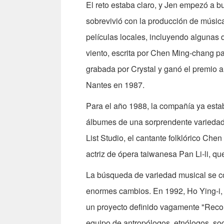
El reto estaba claro, y Jen empezó a b
sobrevivió con la producción de músic
películas locales, incluyendo algunas 
viento, escrita por Chen Ming-chang pa
grabada por Crystal y ganó el premio 
Nantes en 1987.
Para el año 1988, la compañía ya est
álbumes de una sorprendente variedad 
List Studio, el cantante folklórico Che
actriz de ópera taiwanesa Pan Li-li, q
La búsqueda de variedad musical se con
enormes cambios. En 1992, Ho Ying-i, 
un proyecto definido vagamente "Reco
equipo de antropólogos, etnólogos, soci