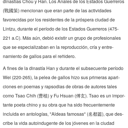
dinastías Chou y Han. Los Anales de los Estados Guerreros
(戰國策) mencionan que eran parte de las actividades
favorecidas por los residentes de la próspera ciudad de
Lintzu, durante el período de los Estados Guerreros (475-
221 a.C). Más aún, debió existir un grupo de profesionales
que se especia­lizaban en la reproducción, cría y entre­
namiento de gallos para el reñidero.
A fines de la dinastía Han y durante el subsecuente período
Wei (220-265), la pelea de gallos hizo sus primeras apari­
ciones en poemas y rapsodias de obras de autores tales
como Tsao Chih (曹植) y Fu Hsuan (傅玄). Tsao es un impor­
tante poeta chino y su obra que ha sido frecuentemente
incluida en antologías, "Aldeas famosas" (名都篇), que des­
cribe la vida autoindugente de los jó­venes en la ciudad