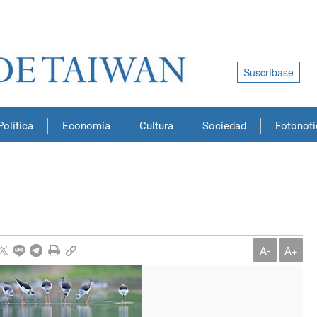
Suscríbase
Política
Economía
Cultura
Sociedad
Fotonoti
A-
A+